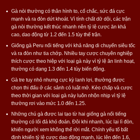
Gà nòi thường có thân hình to, cổ chắc, sức đá cực
mạnh và ra đòn dứt khoát. Vì tính chất dữ dội, các trận
gà nòi thường kết thúc nhanh nên tỷ lệ cược ăn khá
cao, dao động từ 1.2 đến 1.5 tùy thế trận.
Giống gà Peru nổi tiếng với khả năng di chuyển siêu tốc
và ra đòn như tia chớp. Nhiều tay cược chuyên nghiệp
thích cược theo hiệp với loại gà này vì tỷ lệ ăn linh hoạt,
thường có dạng 1.3 đến 1.4 tùy biến động.
Gà tre tuy nhỏ nhưng cực kỳ lanh lợi, thường được
chọn thi đấu ở các sảnh có luật mở. Kèo chấp và cược
theo thời gian với loại gà này luôn nhộn nhịp vì tỷ lệ
thường rơi vào mức 1.0 đến 1.25.
Những chú gà được lai tạo từ hai giống gà nổi tiếng
thường có lối đá khó đoán. Đôi khi nhanh, lúc lại lì đòn,
khiến người xem không thể rời mắt. Chính yếu tố bất
định khiến tỷ lệ cược dao động mạnh, lúc lên đến 1.6,