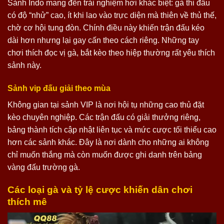
Sảnh Indo mang đến trải nghiệm hơi khác biệt: gà thi đấu
có độ “nhử” cao, ít khi lao vào trực diện mà thiên về thủ thế,
chờ cơ hội tung đòn. Chính điều này khiến trận đấu kéo
dài hơn nhưng lại gay cấn theo cách riêng. Những tay
chơi thích đọc vị gà, bắt kèo theo hiệp thường rất yêu thích
sảnh này.
Sảnh vip đấu giải theo mùa
Không gian tại sảnh VIP là nơi hội tụ những cao thủ đặt
kèo chuyên nghiệp. Các trận đấu có giải thưởng riêng,
bảng thành tích cập nhật liên tục và mức cược tối thiểu cao
hơn các sảnh khác. Đây là nơi dành cho những ai không
chỉ muốn thắng mà còn muốn được ghi danh trên bảng
vàng đấu trường gà.
Các loại gà và tỷ lệ cược khiến dân chơi
thích mê