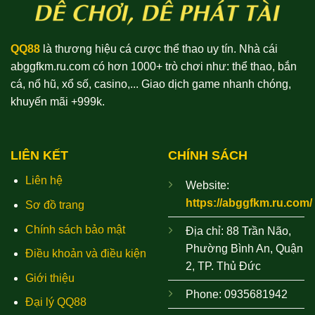
QQ88
là thương hiệu cá cược thể thao uy tín. Nhà cái
abggfkm.ru.com có hơn 1000+ trò chơi như: thể thao, bắn
cá, nổ hũ, xổ số, casino,... Giao dịch game nhanh chóng,
khuyến mãi +999k.
LIÊN KẾT
CHÍNH SÁCH
Liên hệ
Website:
https://abggfkm.ru.com/
Sơ đồ trang
Chính sách bảo mật
Địa chỉ: 88 Trần Não,
Phường Bình An, Quận
Điều khoản và điều kiện
2, TP. Thủ Đức
Giới thiệu
Phone: 0935681942
Đại lý QQ88