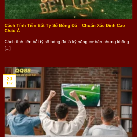
Cách Tính Tiền Bắt Tỷ Số Bóng Đá – Chuẩn Xác Đỉnh Cao
Châu Á
Cách tính tiền bắt tỷ số bóng đá là kỹ năng cơ bản nhưng không
[...]
20
Th7