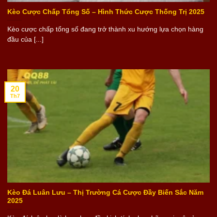
Kèo Cược Chấp Tổng Số – Hình Thức Cược Thống Trị 2025
Kèo cược chấp tổng số đang trở thành xu hướng lựa chọn hàng
đầu của [...]
20
Th7
Kèo Đá Luân Lưu – Thị Trường Cá Cược Đầy Biến Sắc Năm
2025