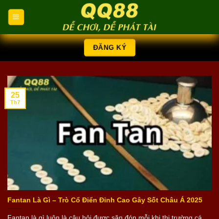
Chuyển
đến
nội
dung
ĐĂNG KÝ
25
Th7
Fantan Là Gì – Trò Cổ Điển Đỉnh Cao Gây Sốt Châu Á 2025
Fantan là gì luôn là câu hỏi được săn đón mỗi khi thị trường cá