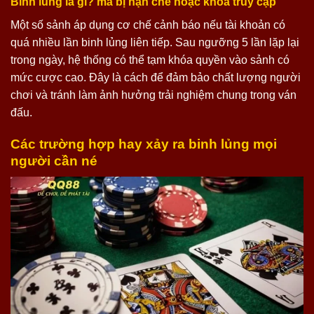
Binh lủng là gì? mà bị hạn chế hoặc khóa truy cập
Một số sảnh áp dụng cơ chế cảnh báo nếu tài khoản có
quá nhiều lần binh lủng liên tiếp. Sau ngưỡng 5 lần lặp lại
trong ngày, hệ thống có thể tạm khóa quyền vào sảnh có
mức cược cao. Đây là cách để đảm bảo chất lượng người
chơi và tránh làm ảnh hưởng trải nghiệm chung trong ván
đấu.
Các trường hợp hay xảy ra binh lủng mọi
người cần né