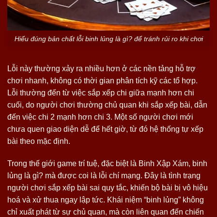
Hiểu đúng bản chất lỗi binh lủng là gì? để tránh rủi ro khi chơi
Lỗi này thường xảy ra nhiều hơn ở các nền tảng hỗ trợ
chơi nhanh, không có thời gian phân tích kỹ các tổ hợp.
Lỗi thường đến từ việc sắp xếp chi giữa mạnh hơn chi
cuối, do người chơi thường chủ quan khi sắp xếp bài, dẫn
đến việc chi 2 mạnh hơn chi 3. Một số người chơi mới
chưa quen giao diện dễ để hết giờ, từ đó hệ thống tự xếp
bài theo mặc định.
Trong thế giới game trí tuệ, đặc biệt là Binh Xập Xám, binh
lủng là gì? mà được coi là lỗi chí mạng. Đây là tình trạng
người chơi sắp xếp bài sai quy tắc, khiến bộ bài bị vô hiệu
hoá và xử thua ngay lập tức. Khái niệm “binh lủng” không
chỉ xuất phát từ sự chủ quan, mà còn liên quan đến chiến