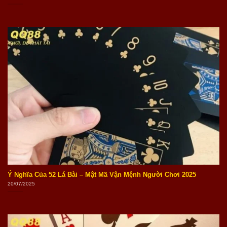
Ý Nghĩa Của 52 Lá Bài – Mật Mã Vận Mệnh Người Chơi 2025
20/07/2025