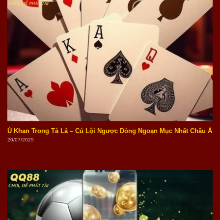
Ù Khan Trong Tá Lả – Cú Lội Ngược Dòng Ngoạn Mục Nhất Châu Á
20/07/2025