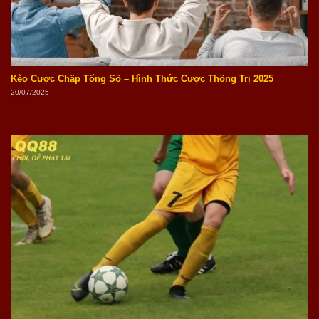
Kèo Cược Chấp Tổng Số – Hình Thức Cược Thống Trị 2025
20/07/2025