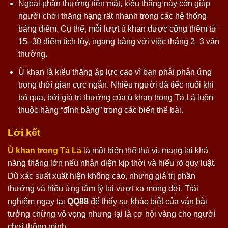
Ngoài phần thưởng tiền mặt, kiểu thắng này còn giúp
người chơi thăng hạng rất nhanh trong các hệ thống
bảng điểm. Cụ thể, mỗi lượt ù khan được cộng thêm từ
15–30 điểm tích lũy, ngang bằng với việc thắng 2–3 ván
thường.
Ù khan là kiểu thắng áp lực cao vì bạn phải phản ứng
trong thời gian cực ngắn. Nhiều người đã tiếc nuối khi
bỏ qua, bởi giá trị thưởng của ù khan trong Tá Lả luôn
thuộc hàng “đỉnh bảng” trong các biến thể bài.
Lời kết
Ù khan trong Tá Lả
là một biến thể thú vị, mang lại khả
năng thắng lớn nếu nhận diện kịp thời và hiểu rõ quy luật.
Dù xác suất xuất hiện không cao, nhưng giá trị phần
thưởng và hiệu ứng tâm lý lại vượt xa mong đợi. Trải
nghiệm ngay tại
QQ88
để thấy sự khác biệt của ván bài
tưởng chừng vô vọng nhưng lại là cơ hội vàng cho người
chơi thông minh.