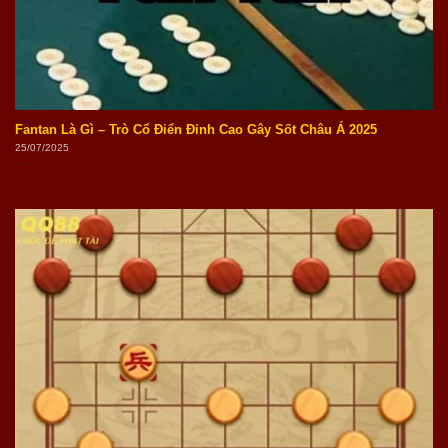
Fantan Là Gì – Trò Cổ Điển Đỉnh Cao Gây Sốt Châu Á 2025
25/07/2025