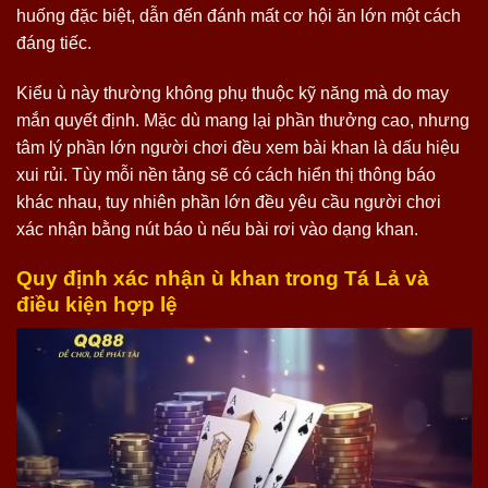
huống đặc biệt, dẫn đến đánh mất cơ hội ăn lớn một cách
đáng tiếc.
Kiểu ù này thường không phụ thuộc kỹ năng mà do may
mắn quyết định. Mặc dù mang lại phần thưởng cao, nhưng
tâm lý phần lớn người chơi đều xem bài khan là dấu hiệu
xui rủi. Tùy mỗi nền tảng sẽ có cách hiển thị thông báo
khác nhau, tuy nhiên phần lớn đều yêu cầu người chơi
xác nhận bằng nút báo ù nếu bài rơi vào dạng khan.
Quy định xác nhận ù khan trong Tá Lả và
điều kiện hợp lệ