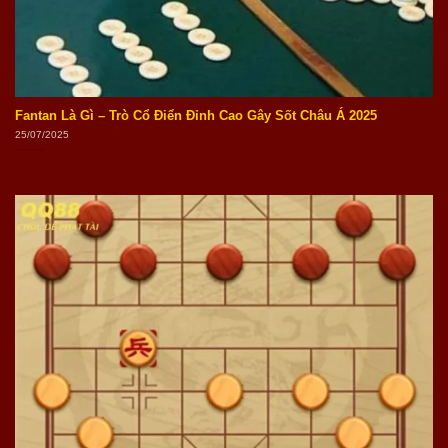
Fantan Là Gì – Trò Cổ Điển Đỉnh Cao Gây Sốt Châu Á 2025
25/07/2025