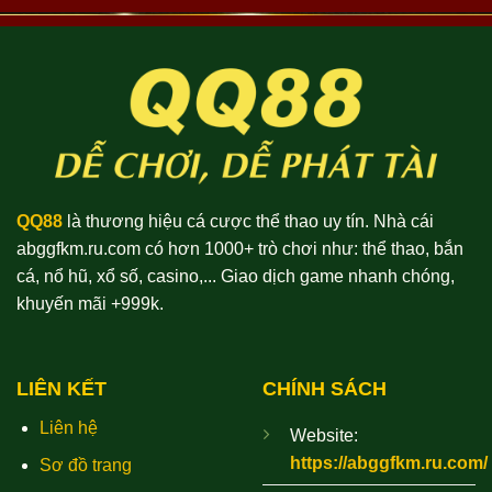
QQ88
là thương hiệu cá cược thể thao uy tín. Nhà cái
abggfkm.ru.com có hơn 1000+ trò chơi như: thể thao, bắn
cá, nổ hũ, xổ số, casino,... Giao dịch game nhanh chóng,
khuyến mãi +999k.
LIÊN KẾT
CHÍNH SÁCH
Liên hệ
Website:
https://abggfkm.ru.com/
Sơ đồ trang