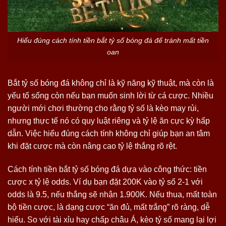
Hiểu đúng cách tính tiền bắt tỷ số bóng đá để tránh mất tiền
oan
Bắt tỷ số bóng đá không chỉ là kỹ năng kỹ thuật, mà còn là
yếu tố sống còn nếu bạn muốn sinh lời từ cá cược. Nhiều
người mới chơi thường cho rằng tỷ số là kèo may rủi,
nhưng thực tế nó có quy luật riêng và tỷ lệ ăn cực kỳ hấp
dẫn. Việc hiểu đúng cách tính không chỉ giúp bạn an tâm
khi đặt cược mà còn nâng cao tỷ lệ thắng rõ rệt.
Cách tính tiền bắt tỷ số bóng đá dựa vào công thức: tiền
cược x tỷ lệ odds. Ví dụ bạn đặt 200K vào tỷ số 2-1 với
odds là 9.5, nếu thắng sẽ nhận 1.900K. Nếu thua, mất toàn
bộ tiền cược, là dạng cược “ăn đủ, mất trắng” rõ ràng, dễ
hiểu. So với tài xỉu hay chấp châu Á, kèo tỷ số mang lại lợi