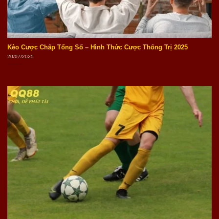
Kèo Cược Chấp Tổng Số – Hình Thức Cược Thống Trị 2025
20/07/2025