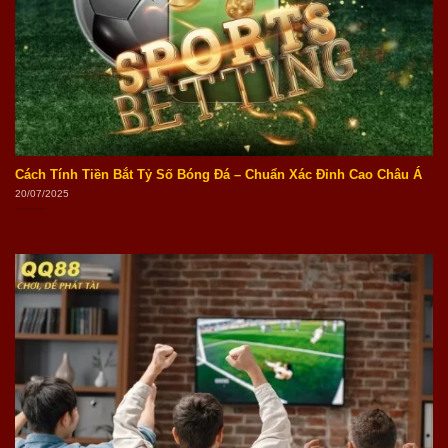
Cách Tính Tiền Bắt Tỷ Số Bóng Đá – Chuẩn Xác Đỉnh Cao Châu Á
20/07/2025