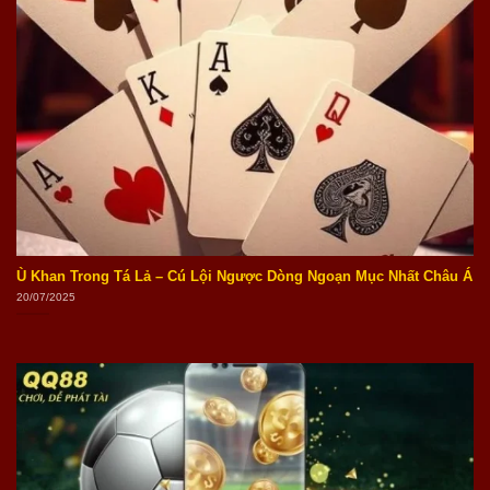
Ù Khan Trong Tá Lả – Cú Lội Ngược Dòng Ngoạn Mục Nhất Châu Á
20/07/2025