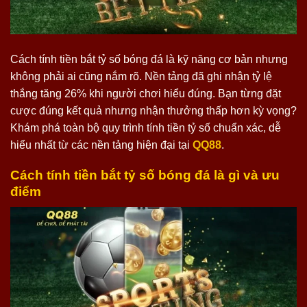
Cách tính tiền bắt tỷ số bóng đá là kỹ năng cơ bản nhưng
không phải ai cũng nắm rõ. Nền tảng đã ghi nhận tỷ lệ
thắng tăng 26% khi người chơi hiểu đúng. Bạn từng đặt
cược đúng kết quả nhưng nhận thưởng thấp hơn kỳ vọng?
Khám phá toàn bộ quy trình tính tiền tỷ số chuẩn xác, dễ
hiểu nhất từ các nền tảng hiện đại tại
QQ88
.
Cách tính tiền bắt tỷ số bóng đá là gì và ưu
điểm