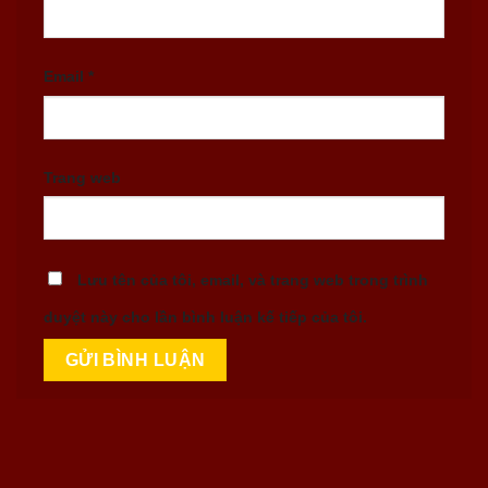
Email
*
Trang web
Lưu tên của tôi, email, và trang web trong trình
duyệt này cho lần bình luận kế tiếp của tôi.