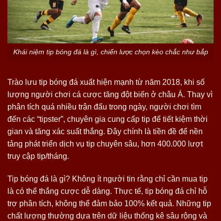
Khái niệm tip bóng đá là gì, chiến lược chọn kèo chắc như bắp
Trào lưu tip bóng đá xuất hiện mạnh từ năm 2018, khi số
lượng người chơi cá cược tăng đột biến ở châu Á. Thay vì
phân tích quá nhiều trận đấu trong ngày, người chơi tìm
đến các “tipster”, chuyên gia cung cấp tip để tiết kiệm thời
gian và tăng xác suất thắng. Đây chính là tiền đề để nền
tảng phát triển dịch vụ tip chuyên sâu, hơn 400.000 lượt
truy cập tip/tháng.
Tip bóng đá là gì? Không ít người tin rằng chỉ cần mua tip
là có thể thắng cược dễ dàng. Thực tế, tip bóng đá chỉ hỗ
trợ phân tích, không thể đảm bảo 100% kết quả. Những tip
chất lượng thường dựa trên dữ liệu thống kê sâu rộng và