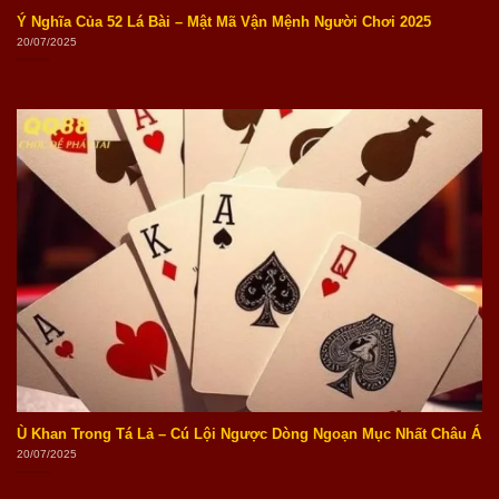
Ý Nghĩa Của 52 Lá Bài – Mật Mã Vận Mệnh Người Chơi 2025
20/07/2025
Ù Khan Trong Tá Lả – Cú Lội Ngược Dòng Ngoạn Mục Nhất Châu Á
20/07/2025