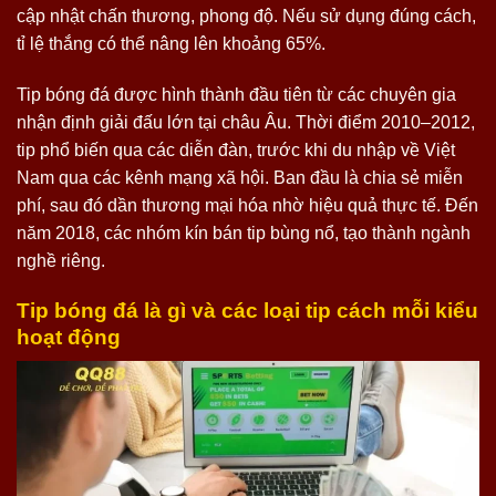
cập nhật chấn thương, phong độ. Nếu sử dụng đúng cách,
tỉ lệ thắng có thể nâng lên khoảng 65%.
Tip bóng đá được hình thành đầu tiên từ các chuyên gia
nhận định giải đấu lớn tại châu Âu. Thời điểm 2010–2012,
tip phổ biến qua các diễn đàn, trước khi du nhập về Việt
Nam qua các kênh mạng xã hội. Ban đầu là chia sẻ miễn
phí, sau đó dần thương mại hóa nhờ hiệu quả thực tế. Đến
năm 2018, các nhóm kín bán tip bùng nổ, tạo thành ngành
nghề riêng.
Tip bóng đá là gì và các loại tip cách mỗi kiểu
hoạt động