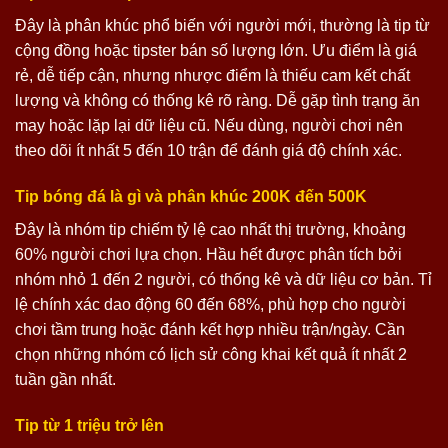
Đây là phân khúc phổ biến với người mới, thường là tip từ
cộng đồng hoặc tipster bán số lượng lớn. Ưu điểm là giá
rẻ, dễ tiếp cận, nhưng nhược điểm là thiếu cam kết chất
lượng và không có thống kê rõ ràng. Dễ gặp tình trạng ăn
may hoặc lặp lại dữ liệu cũ. Nếu dùng, người chơi nên
theo dõi ít nhất 5 đến 10 trận để đánh giá độ chính xác.
Tip bóng đá là gì và phân khúc 200K đến 500K
Đây là nhóm tip chiếm tỷ lệ cao nhất thị trường, khoảng
60% người chơi lựa chọn. Hầu hết được phân tích bởi
nhóm nhỏ 1 đến 2 người, có thống kê và dữ liệu cơ bản. Tỉ
lệ chính xác dao động 60 đến 68%, phù hợp cho người
chơi tầm trung hoặc đánh kết hợp nhiều trận/ngày. Cần
chọn những nhóm có lịch sử công khai kết quả ít nhất 2
tuần gần nhất.
Tip từ 1 triệu trở lên