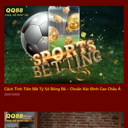
Cách Tính Tiền Bắt Tỷ Số Bóng Đá – Chuẩn Xác Đỉnh Cao Châu Á
20/07/2025