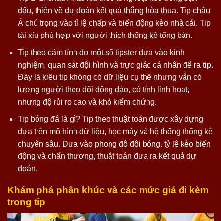
đấu, thiên về dự đoán kết quả thắng hòa thua. Tip châu
Á chú trọng vào tỉ lệ chấp và biến động kèo nhà cái. Tip
tài xỉu phù hợp với người thích thống kê tổng bàn.
Tip theo cảm tính do một số tipster dựa vào kinh
nghiệm, quan sát đội hình và trực giác cá nhân để ra tip.
Đây là kiểu tip không có dữ liệu cụ thể nhưng vẫn có
lượng người theo dõi đông đảo, có tính linh hoạt,
nhưng độ rủi ro cao và khó kiểm chứng.
Tip bóng đá là gì? Tip theo thuật toán được xây dựng
dựa trên mô hình dữ liệu, học máy và hệ thống thống kê
chuyên sâu. Dựa vào phong độ đội bóng, tỷ lệ kèo biến
động và chấn thương, thuật toán đưa ra kết quả dự
đoán.
Khám phá phân khúc và các mức giá đi kèm
trong tip