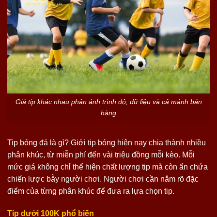
Giá tip khác nhau phản ánh trình độ, dữ liệu và cả mánh bán
hàng
Tip bóng đá là gì? Giới tip bóng hiện nay chia thành nhiều
phân khúc, từ miễn phí đến vài triệu đồng mỗi kèo. Mỗi
mức giá không chỉ thể hiện chất lượng tip mà còn ẩn chứa
chiến lược bẫy người chơi. Người chơi cần nắm rõ đặc
điểm của từng phân khúc để đưa ra lựa chọn tip.
Tip dưới 100K phổ biến