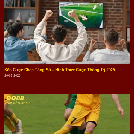
Kèo Cược Chấp Tổng Số – Hình Thức Cược Thống Trị 2025
20/07/2025