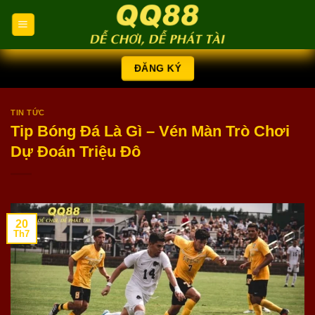
Chuyển
đến
nội
dung
ĐĂNG KÝ
TIN TỨC
Tip Bóng Đá Là Gì – Vén Màn Trò Chơi
Dự Đoán Triệu Đô
20
Th7