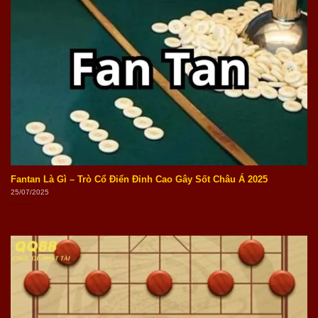
Fantan Là Gì – Trò Cổ Điển Đỉnh Cao Gây Sốt Châu Á 2025
25/07/2025